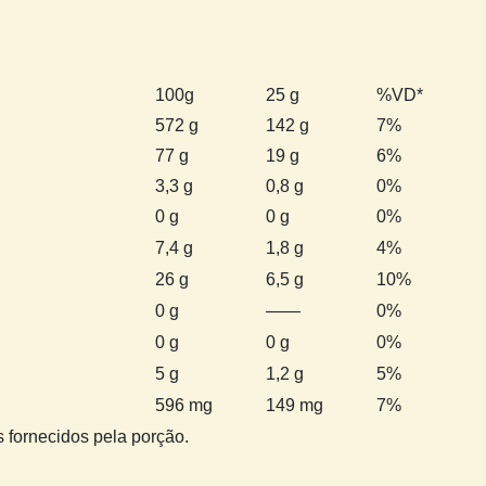
100g
25 g
%VD*
572 g
142 g
7%
77 g
19 g
6%
3,3 g
0,8 g
0%
0 g
0 g
0%
7,4 g
1,8 g
4%
26 g
6,5 g
10%
0 g
——
0%
0 g
0 g
0%
5 g
1,2 g
5%
596 mg
149 mg
7%
s fornecidos pela porção.