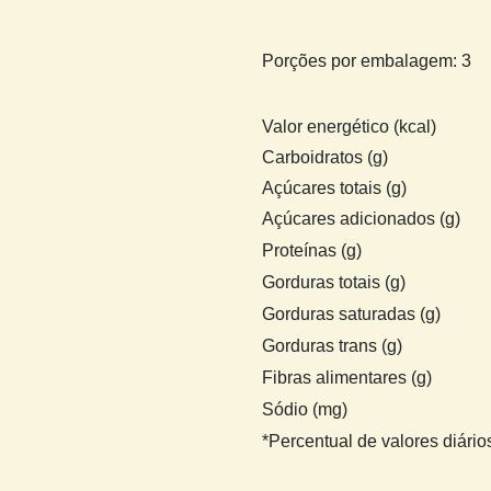
Porções por embalagem: 3
Valor energético (kcal)
Carboidratos (g)
Açúcares totais (g)
Açúcares adicionados (g)
Proteínas (g)
Gorduras totais (g)
Gorduras saturadas (g)
Gorduras trans (g)
Fibras alimentares (g)
Sódio (mg)
*Percentual de valores diário