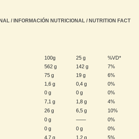
AL / INFORMACIÓN NUTRICIONAL / NUTRITION FACT
100g
25 g
%VD*
562 g
142 g
7%
75 g
19 g
6%
1,6 g
0,4 g
0%
0 g
0 g
0%
7,1 g
1,8 g
4%
26 g
6,5 g
10%
0 g
——
0%
0 g
0 g
0%
4,7 g
1,2 g
5%