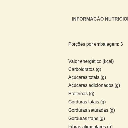
INFORMAÇÃO NUTRICION
Porções por embalagem: 3
Valor energético (kcal)
Carboidratos (g)
Açúcares totais (g)
Açúcares adicionados (g)
Proteínas (g)
Gorduras totais (g)
Gorduras saturadas (g)
Gorduras trans (g)
Fibras alimentares (g)