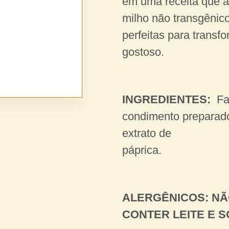
em uma receita que a
milho não transgênic
perfeitas para trans
gostoso.
INGREDIENTES:
Fa
condimento preparado
extrato de
páprica.
ALERGÊNICOS: NÃ
CONTER LEITE E S